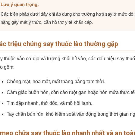
Lưu ý quan trọng:
Các biện pháp dưới đây chỉ áp dụng cho trường hợp say ở mức độ n
nặng gây mất ý thức, cần hỗ trợ y tế khẩn cấp.
ác triệu chứng say thuốc lào thường gặp
y thuộc vào cơ địa và lượng khói hít vào, các dấu hiệu say thuố
o gồm:
Chóng mặt, hoa mắt, mất thăng bằng tạm thời.
Cảm giác buồn nôn, cồn cào ruột gan hoặc nôn mửa thực tế
Tim đập nhanh, thở dốc, vã mồ hôi lạnh.
Tay chân bủn rủn, khó kiểm soát vận động trong thời gian n
 mẹo chữa say thuốc lào nhanh nhất và an toàn