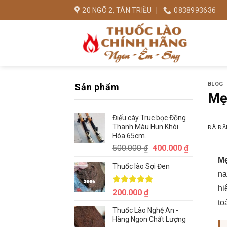
Chuyển
20 NGÕ 2, TÂN TRIỀU
0838993636
đến
nội
dung
BLOG
Sản phẩm
Mẹo
Điếu cày Truc bọc Đồng
Thanh Màu Hun Khói
ĐÃ ĐĂ
Hóa 65cm.
Giá
Giá
500.000
₫
400.000
₫
gốc
hiện
Mẹ
Thuốc lào Sợi Đen
là:
tại
na
500.000 ₫.
là:
hi
400.000 ₫.
Được xếp
200.000
₫
hạng
5.00
to
5 sao
Thuốc Lào Nghệ An -
Hàng Ngon Chất Lượng