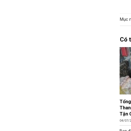
Mục n
Có 
Tổng
Than
Tận 
04/07/