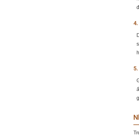
đ
4.
D
s
h
5.
G
ấ
g
N
Tr