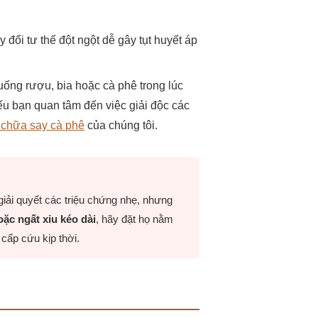
y đổi tư thế đột ngột dễ gây tụt huyết áp
uống rượu, bia hoặc cà phê trong lúc
ếu bạn quan tâm đến việc giải độc các
 chữa say cà phê
của chúng tôi.
giải quyết các triệu chứng nhẹ, nhưng
oặc ngất xỉu kéo dài
, hãy đặt họ nằm
cấp cứu kịp thời.