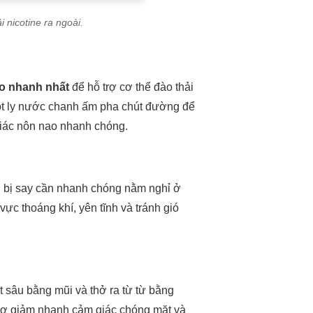
nicotine ra ngoài.
o nhanh nhất
để hỗ trợ cơ thể đào thải
một ly nước chanh ấm pha chút đường để
giác nôn nao nhanh chóng.
ời bị say cần nhanh chóng nằm nghỉ ở
ực thoáng khí, yên tĩnh và tránh gió
ật sâu bằng mũi và thở ra từ từ bằng
rợ giảm nhanh cảm giác chóng mặt và