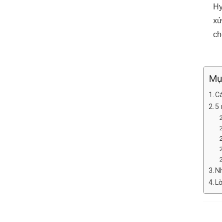
Hy
xử
ch
Mụ
C
5
Nh
Lờ