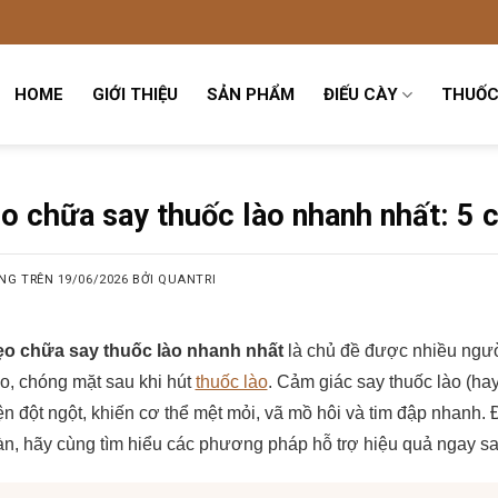
HOME
GIỚI THIỆU
SẢN PHẨM
ĐIẾU CÀY
THUỐC
 chữa say thuốc lào nhanh nhất: 5 c
NG TRÊN
19/06/2026
BỞI
QUANTRI
o chữa say thuốc lào nhanh nhất
là chủ đề được nhiều người
o, chóng mặt sau khi hút
thuốc lào
. Cảm giác say thuốc lào (hay
ện đột ngột, khiến cơ thể mệt mỏi, vã mồ hôi và tim đập nhanh. 
àn, hãy cùng tìm hiểu các phương pháp hỗ trợ hiệu quả ngay sa