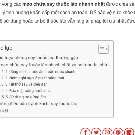
 vọng các
mẹo chữa say thuốc lào nhanh nhất
được chia sẻ 
 lý tình huống khẩn cấp một cách an toàn. Để bảo vệ sức khỏe t
ế sử dụng hoặc từ bỏ thuốc lào vẫn là giải pháp tối ưu nhất đư
c lục
ác triệu chứng say thuốc lào thường gặp
 mẹo chữa say thuốc lào nhanh nhất và an toàn tại nhà
1. Uống nhiều nước ấm hoặc nước chanh
2. Nằm nghỉ ngơi ở nơi thoáng mát
3. Hít thở sâu và đều đặn
4. Rửa mặt bằng nước mát
5. Sử dụng trà gừng ấm
ững điều cần tránh khi bị say thuốc lào
i kết