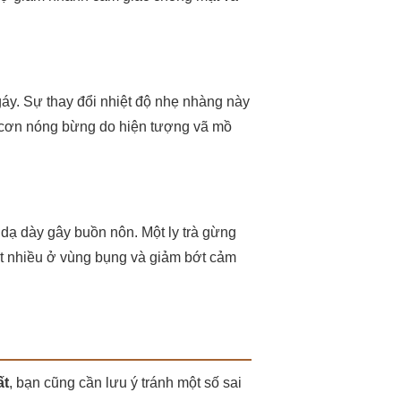
áy. Sự thay đổi nhiệt độ nhẹ nhàng này
ịu cơn nóng bừng do hiện tượng vã mồ
dạ dày gây buồn nôn. Một ly trà gừng
ất nhiều ở vùng bụng và giảm bớt cảm
ất
, bạn cũng cần lưu ý tránh một số sai