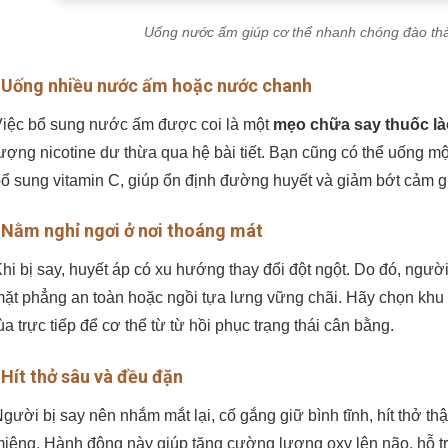
Uống nước ấm giúp cơ thể nhanh chóng đào thải 
 Uống nhiều nước ấm hoặc nước chanh
iệc bổ sung nước ấm được coi là một
mẹo chữa say thuốc là
ượng nicotine dư thừa qua hệ bài tiết. Bạn cũng có thể uống 
ổ sung vitamin C, giúp ổn định đường huyết và giảm bớt cảm 
 Nằm nghỉ ngơi ở nơi thoáng mát
hi bị say, huyết áp có xu hướng thay đổi đột ngột. Do đó, ngư
ặt phẳng an toàn hoặc ngồi tựa lưng vững chãi. Hãy chọn khu v
ùa trực tiếp để cơ thể từ từ hồi phục trạng thái cân bằng.
 Hít thở sâu và đều đặn
gười bị say nên nhắm mắt lại, cố gắng giữ bình tĩnh, hít thở th
iệng. Hành động này giúp tăng cường lượng oxy lên não, hỗ t