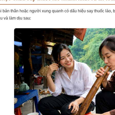
i bản thân hoặc người xung quanh có dấu hiệu say thuốc lào, 
u và làm dịu sau: