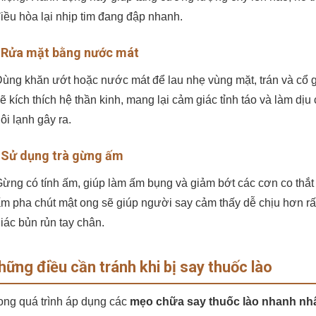
iều hòa lại nhịp tim đang đập nhanh.
 Rửa mặt bằng nước mát
ùng khăn ướt hoặc nước mát để lau nhẹ vùng mặt, trán và cổ g
ẽ kích thích hệ thần kinh, mang lại cảm giác tỉnh táo và làm d
ôi lạnh gây ra.
 Sử dụng trà gừng ấm
ừng có tính ấm, giúp làm ấm bụng và giảm bớt các cơn co thắt 
m pha chút mật ong sẽ giúp người say cảm thấy dễ chịu hơn r
iác bủn rủn tay chân.
hững điều cần tránh khi bị say thuốc lào
ong quá trình áp dụng các
mẹo chữa say thuốc lào nhanh nh