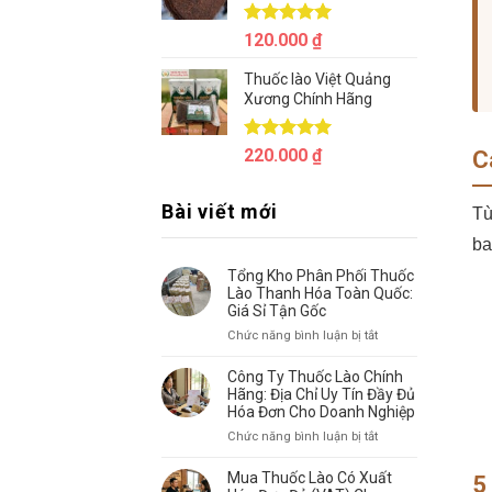
Được xếp
120.000
₫
hạng
5.00
5 sao
Thuốc lào Việt Quảng
Xương Chính Hãng
Được xếp
220.000
₫
C
hạng
5.00
5 sao
Bài viết mới
Tù
ba
Tổng Kho Phân Phối Thuốc
Lào Thanh Hóa Toàn Quốc:
Giá Sỉ Tận Gốc
ở
Chức năng bình luận bị tắt
Tổng
Kho
Công Ty Thuốc Lào Chính
Phân
Hãng: Địa Chỉ Uy Tín Đầy Đủ
Phối
Hóa Đơn Cho Doanh Nghiệp
Thuốc
ở
Chức năng bình luận bị tắt
Lào
Công
Thanh
Ty
Mua Thuốc Lào Có Xuất
5
Hóa
Thuốc