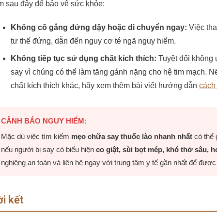
m sau đây để bảo vệ sức khỏe:
Không cố gắng đứng dậy hoặc di chuyển ngay:
Việc tha
tư thế đứng, dẫn đến nguy cơ té ngã nguy hiểm.
Không tiếp tục sử dụng chất kích thích:
Tuyệt đối không 
say vì chúng có thể làm tăng gánh nặng cho hệ tim mạch. N
chất kích thích khác, hãy xem thêm bài viết hướng dẫn
cách
CẢNH BÁO NGUY HIỂM:
Mặc dù việc tìm kiếm
mẹo chữa say thuốc lào nhanh nhất
có thể 
nếu người bị say có biểu hiện
co giật, sùi bọt mép, khó thở sâu, h
nghiêng an toàn và liên hệ ngay với trung tâm y tế gần nhất để được 
ời kết