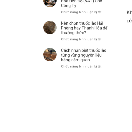
Hóa Đơn Đỏ (VAT) Cho
Toàn
Lào
Công Ty
Quốc:
Chính
ở
Kh
Chức năng bình luận bị tắt
Giá
Hãng:
Mua
Sỉ
Địa
cứ
Thuốc
Nên chọn thuốc lào Hải
Tận
Chỉ
Lào
Phòng hay Thanh Hóa để
Gốc
Uy
Có
thưởng thức?
Tín
Xuất
ở
Chức năng bình luận bị tắt
Đầy
Hóa
Nên
Đủ
Đơn
chọn
Cách nhận biết thuốc lào
Hóa
Đỏ
thuốc
từng vùng nguyên liệu
Đơn
(VAT)
lào
bằng cảm quan
Cho
Cho
Hải
Doanh
ở
Chức năng bình luận bị tắt
Công
Phòng
Nghiệp
Cách
Ty
hay
nhận
Thanh
biết
Hóa
thuốc
để
lào
thưởng
từng
thức?
vùng
nguyên
liệu
bằng
cảm
quan