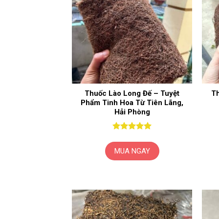
Thuốc Lào Long Đế – Tuyệt
Th
Phẩm Tinh Hoa Từ Tiên Lãng,
Hải Phòng
Được xếp
hạng
5
5
MUA NGAY
sao