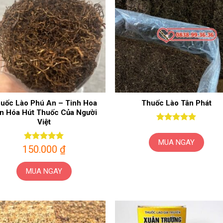
uốc Lào Phú An – Tinh Hoa
Thuốc Lào Tân Phát
n Hóa Hút Thuốc Của Người
Việt
Được xếp
hạng
5
5
MUA NGAY
sao
150.000
Được xếp
₫
hạng
5
5
sao
MUA NGAY