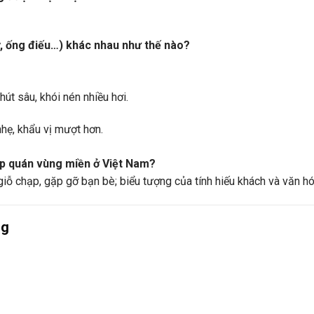
y, ống điếu…) khác nhau như thế nào?
hút sâu, khói nén nhiều hơi.
hẹ, khẩu vị mượt hơn.
tập quán vùng miền ở Việt Nam?
 giỗ chạp, gặp gỡ bạn bè; biểu tượng của tính hiếu khách và văn h
ng