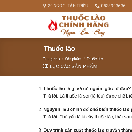
Chuyển
20 NGÕ 2, TÂN TRIỀU
0838993636
đến
nội
dung
Thuốc lào
Trang chủ
/
Sản phẩm
/
Thuốc lào
LỌC CÁC SẢN PHẨM
Thuốc lào là gì và có nguồn gốc từ đâu?
Trả lời:
Lá thuốc lá sợi (lá tẩu) được chế b
Nguyên liệu chính để chế biến thuốc lào
Trả lời:
Chủ yếu là lá cây thuốc lào, thái sợi
Quy trình sản xuất thuốc lào truyền thố