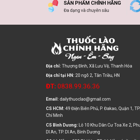
SẢN PHẨM CHÍNH HÃNG
Đa dạng và chuyên sâu
Địa chỉ:
Thượng Đình, Xã Lưu Vệ, Thanh Hóa
Địa chỉ tại HN:
20 ngõ 2, Tân Triều, HN
ĐT:
0838.99.36.36
Email:
dailythuoclao@gmail.com
CS HCM:
49 Điện Biên Phủ, P. Đakao, Quận 1, TP
Chí Minh
CS Bình Dương:
Lô 10 Khu Dân Cư Toa Xe 2, P
Dĩ An, TP. Dĩ An, Bình Dương