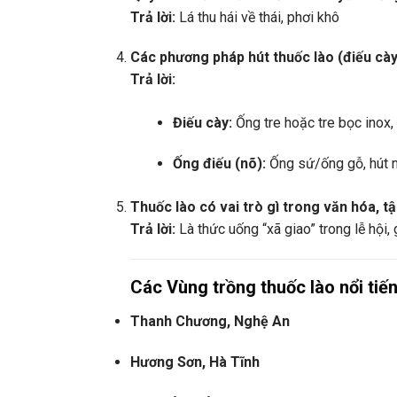
Trả lời:
Lá thu hái về thái, phơi khô
Các phương pháp hút thuốc lào (điếu cà
Trả lời:
Điếu cày:
Ống tre hoặc tre bọc inox, 
Ống điếu (nõ):
Ống sứ/ống gỗ, hút n
Thuốc lào có vai trò gì trong văn hóa, 
Trả lời:
Là thức uống “xã giao” trong lễ hội,
Các Vùng trồng thuốc lào nổi tiế
Thanh Chương, Nghệ An
Hương Sơn, Hà Tĩnh