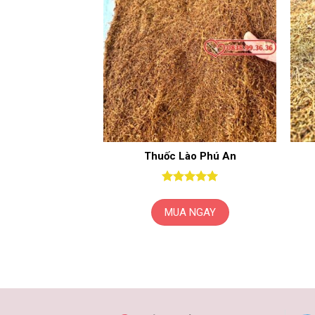
Thuốc Lào Phú An
Được xếp
hạng
5
5
MUA NGAY
sao