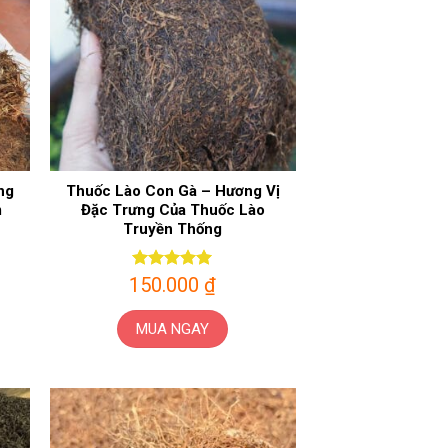
ng
Thuốc Lào Con Gà – Hương Vị
m
Đặc Trưng Của Thuốc Lào
Truyền Thống
150.000
Được xếp
₫
hạng
5
5
sao
MUA NGAY