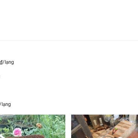
₫/lạng
g
/lạng