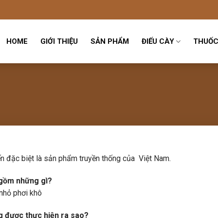
HOME
GIỚI THIỆU
SẢN PHẨM
ĐIẾU CÀY
THUỐC
iến đặc biệt là sản phẩm truyền thống của Việt Nam.
 gồm những gì?
 nhỏ phơi khô
ng được thực hiện ra sao?