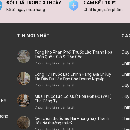
ĐỔI TRẢ TRONG 30 NGÀY
CAM KẾT 100%
Kể từ ngày mua hàng
Chất lượng sản phẩm
TIN MỚI NHẤT
CÁ
Quy 
Tổng Kho Phân Phối Thuốc Lào Thanh Hóa
Toàn Quốc: Giá Sỉ Tận Gốc
Chí
ở
Chức năng bình luận bị tắt
Tổng
Kho
Chín
Công Ty Thuốc Lào Chính Hãng: Địa Chỉ Uy
Phân
Tín Đầy Đủ Hóa Đơn Cho Doanh Nghiệp
Phối
Quy 
ở
Chức năng bình luận bị tắt
Thuốc
Công
Lào
Ty
Quy 
Mua Thuốc Lào Có Xuất Hóa Đơn Đỏ (VAT)
Thanh
Thuốc
. Hồ
Cho Công Ty
Hóa
Lào
Chín
ở
Chức năng bình luận bị tắt
Toàn
Chính
Mua
Quốc:
Hãng:
hường
Thuốc
Giá
Chí
Nên chọn thuốc lào Hải Phòng hay Thanh
Địa
Lào
Sỉ
Hóa để thưởng thức?
Chỉ
Có
Tận
Chí
ở
Chức năng bình luận bị tắt
Uy