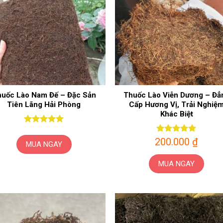
uốc Lào Nam Đế – Đặc Sản
Thuốc Lào Viễn Dương – Đẳ
Tiên Lãng Hải Phòng
Cấp Hương Vị, Trải Nghiệ
Khác Biệt
Được xếp
hạng
5
5
200.000
Được xếp
₫
MUA NGAY
sao
hạng
5
5
sao
MUA NGAY