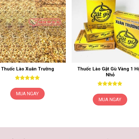
Thuốc Lào Xuân Trường
Thuốc Lào Gật Gù Vàng 1 H
Nhỏ
Được xếp
hạng
5
5
Được xếp
MUA NGAY
sao
hạng
5
5
MUA NGAY
sao