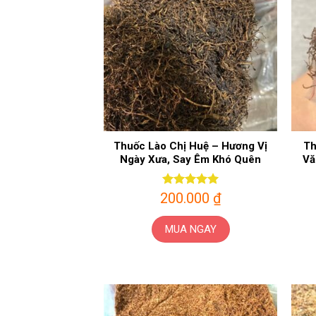
Thuốc Lào Chị Huệ – Hương Vị
Th
Ngày Xưa, Say Êm Khó Quên
Vă
200.000
Được xếp
₫
hạng
5
5
sao
MUA NGAY