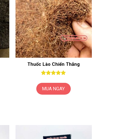
Thuốc Lào Chiến Thắng
Được xếp
hạng
5
5
MUA NGAY
sao