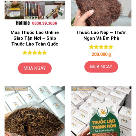
Mua Thuốc Lào Online
Thuốc Lào Nếp – Thơm
Giao Tận Nơi – Ship
Ngon Và Êm Phê
Thuốc Lào Toàn Quốc
Được xếp
200.000
₫
hạng
5.00
Được xếp
5 sao
hạng
5.00
MUA NGAY
MUA NGAY
5 sao