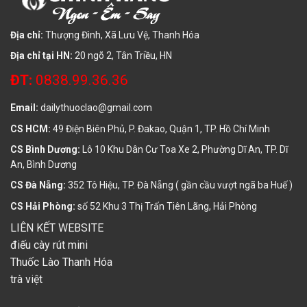
Địa chỉ:
Thượng Đình, Xã Lưu Vệ, Thanh Hóa
Địa chỉ tại HN:
20 ngõ 2, Tân Triều, HN
ĐT:
0838.99.36.36
Email:
dailythuoclao@gmail.com
CS HCM:
49 Điện Biên Phủ, P. Đakao, Quận 1, TP. Hồ Chí Minh
CS Bình Dương:
Lô 10 Khu Dân Cư Toa Xe 2, Phường Dĩ An, TP. Dĩ
An, Bình Dương
CS Đà Nẵng:
352 Tô Hiệu, TP. Đà Nẵng ( gần cầu vượt ngã ba Huế )
CS Hải Phòng:
số 52 Khu 3 Thị Trấn Tiên Lãng, Hải Phòng
LIÊN KẾT WEBSITE
điếu cày rút mini
Thuốc Lào Thanh Hóa
trà việt