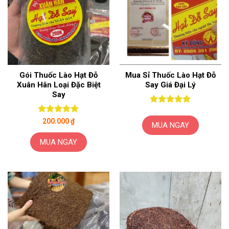
Gói Thuốc Lào Hạt Đỗ
Mua Sỉ Thuốc Lào Hạt Đỗ
Xuân Hân Loại Đặc Biệt
Say Giá Đại Lý
Say
Được xếp
hạng
5
5
Được xếp
200.000
₫
MUA NGAY
sao
hạng
5
5
sao
MUA NGAY