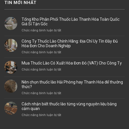
TIN MỚI NHẤT
Tổng Kho Phân Phối Thuốc Lào Thanh Hóa Toàn Quốc:
Giá Sỉ Tận Gốc
ở
Chức năng bình luận bị tắt
Tổng
Kho
Công Ty Thuốc Lào Chính Hãng: Địa Chỉ Uy Tín Đầy Đủ
Phân
Hóa Đơn Cho Doanh Nghiệp
Phối
ở
Chức năng bình luận bị tắt
Thuốc
Công
Lào
Ty
Mua Thuốc Lào Có Xuất Hóa Đơn Đỏ (VAT) Cho Công Ty
Thanh
Thuốc
Hóa
ở
Chức năng bình luận bị tắt
Lào
Toàn
Mua
Chính
Quốc:
Thuốc
Hãng:
Nên chọn thuốc lào Hải Phòng hay Thanh Hóa để thưởng
Giá
Lào
thức?
Địa
Sỉ
Có
Chỉ
ở
Chức năng bình luận bị tắt
Tận
Xuất
Uy
Nên
Gốc
Hóa
Tín
chọn
Cách nhận biết thuốc lào từng vùng nguyên liệu bằng
Đơn
Đầy
thuốc
cảm quan
Đỏ
Đủ
lào
(VAT)
ở
Chức năng bình luận bị tắt
Hóa
Hải
Cho
Cách
Đơn
Phòng
Công
nhận
Cho
hay
Ty