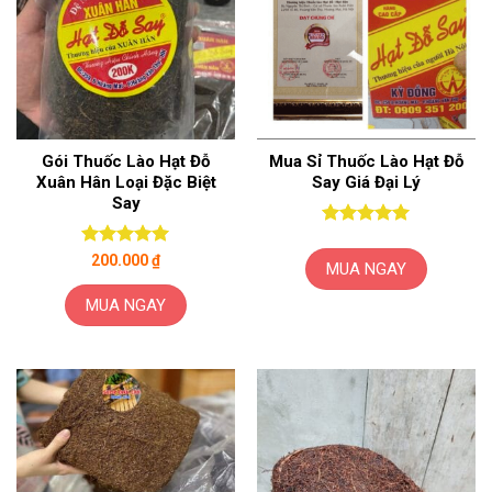
Gói Thuốc Lào Hạt Đỗ
Mua Sỉ Thuốc Lào Hạt Đỗ
Xuân Hân Loại Đặc Biệt
Say Giá Đại Lý
Say
Được xếp
hạng
5
5
Được xếp
200.000
₫
MUA NGAY
sao
hạng
5
5
sao
MUA NGAY