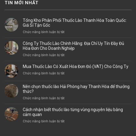
TIN MỚI NHẤT
Tổng Kho Phân Phối Thuốc Lào Thanh Hóa Toàn Quốc:
Giá Sỉ Tận Gốc
ở
Chức năng bình luận bị tắt
Tổng
Kho
Công Ty Thuốc Lào Chính Hãng: Địa Chỉ Uy Tín Đầy Đủ
Phân
Hóa Đơn Cho Doanh Nghiệp
Phối
ở
Chức năng bình luận bị tắt
Thuốc
Công
Lào
Ty
Mua Thuốc Lào Có Xuất Hóa Đơn Đỏ (VAT) Cho Công Ty
Thanh
Thuốc
Hóa
ở
Chức năng bình luận bị tắt
Lào
Toàn
Mua
Chính
Quốc:
Thuốc
Hãng:
Nên chọn thuốc lào Hải Phòng hay Thanh Hóa để thưởng
Giá
Lào
thức?
Địa
Sỉ
Có
Chỉ
ở
Chức năng bình luận bị tắt
Tận
Xuất
Uy
Nên
Gốc
Hóa
Tín
chọn
Cách nhận biết thuốc lào từng vùng nguyên liệu bằng
Đơn
Đầy
thuốc
cảm quan
Đỏ
Đủ
lào
(VAT)
ở
Chức năng bình luận bị tắt
Hóa
Hải
Cho
Cách
Đơn
Phòng
Công
nhận
Cho
hay
Ty