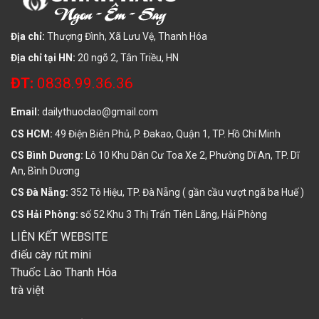
Địa chỉ:
Thượng Đình, Xã Lưu Vệ, Thanh Hóa
Địa chỉ tại HN:
20 ngõ 2, Tân Triều, HN
ĐT:
0838.99.36.36
Email:
dailythuoclao@gmail.com
CS HCM:
49 Điện Biên Phủ, P. Đakao, Quận 1, TP. Hồ Chí Minh
CS Bình Dương:
Lô 10 Khu Dân Cư Toa Xe 2, Phường Dĩ An, TP. Dĩ
An, Bình Dương
CS Đà Nẵng:
352 Tô Hiệu, TP. Đà Nẵng ( gần cầu vượt ngã ba Huế )
CS Hải Phòng:
số 52 Khu 3 Thị Trấn Tiên Lãng, Hải Phòng
LIÊN KẾT WEBSITE
điếu cày rút mini
Thuốc Lào Thanh Hóa
trà việt