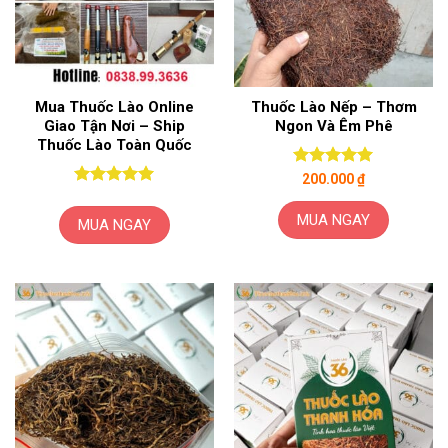
Mua Thuốc Lào Online
Thuốc Lào Nếp – Thơm
Giao Tận Nơi – Ship
Ngon Và Êm Phê
Thuốc Lào Toàn Quốc
Được xếp
200.000
₫
hạng
5.00
Được xếp
5 sao
hạng
5.00
MUA NGAY
MUA NGAY
5 sao