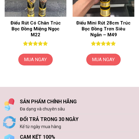
chọn
có
thể
Điếu Rút Có Chân Trúc
Điếu Mini Rút 28cm Trúc
được
Bọc Đồng Miệng Ngọc
Bọc Đồng Trơn Siêu
chọn
M22
Ngắn – M49
trên
trang
sản
Được xếp
Được xếp
hạng
5
5
hạng
5
5
phẩm
MUA NGAY
MUA NGAY
sao
sao
SẢN PHẨM CHÍNH HÃNG
Đa dạng và chuyên sâu
ĐỔI TRẢ TRONG 30 NGÀY
Kể từ ngày mua hàng
CAM KẾT 100%