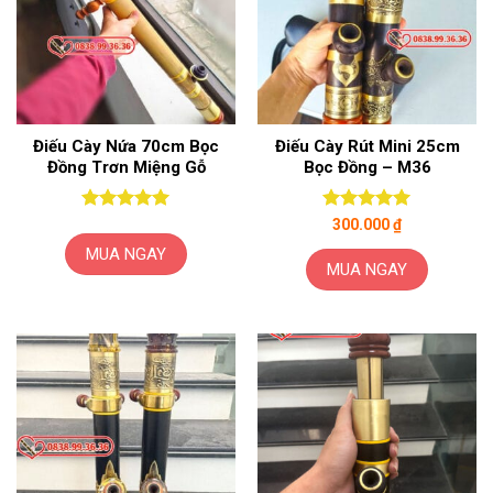
Điếu Cày Nứa 70cm Bọc
Điếu Cày Rút Mini 25cm
Đồng Trơn Miệng Gỗ
Bọc Đồng – M36
Được xếp
Được xếp
300.000
₫
hạng
5
5
hạng
5
5
MUA NGAY
sao
sao
MUA NGAY
Sản
phẩm
này
có
nhiều
biến
thể.
Các
tùy