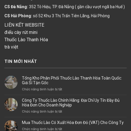
CS Đà Nẵng:
352 Tô Hiệu, TP. Đà Nẵng ( gần cầu vượt ngã ba Huế )
CS Hải Phòng:
số 52 Khu 3 Thị Trấn Tiên Lãng, Hải Phòng
LIÊN KẾT WEBSITE
điếu cày rút mini
Thuốc Lào Thanh Hóa
trà việt
TIN MỚI NHẤT
Tổng Kho Phân Phối Thuốc Lào Thanh Hóa Toàn Quốc:
Giá Sỉ Tận Gốc
ở
Chức năng bình luận bị tắt
Tổng
Kho
Công Ty Thuốc Lào Chính Hãng: Địa Chỉ Uy Tín Đầy Đủ
Phân
Hóa Đơn Cho Doanh Nghiệp
Phối
ở
Chức năng bình luận bị tắt
Thuốc
Công
Lào
Ty
Mua Thuốc Lào Có Xuất Hóa Đơn Đỏ (VAT) Cho Công Ty
Thanh
Thuốc
Hóa
ở
Chức năng bình luận bị tắt