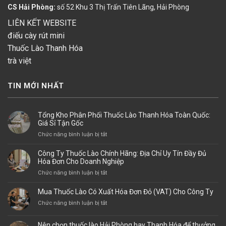
CS Hải Phòng:
số 52 Khu 3 Thị Trấn Tiên Lãng, Hải Phòng
LIÊN KẾT WEBSITE
điếu cày rút mini
Thuốc Lào Thanh Hóa
trà việt
TIN MỚI NHẤT
Tổng Kho Phân Phối Thuốc Lào Thanh Hóa Toàn Quốc:
Giá Sỉ Tận Gốc
ở
Chức năng bình luận bị tắt
Tổng
Kho
Công Ty Thuốc Lào Chính Hãng: Địa Chỉ Uy Tín Đầy Đủ
Phân
Hóa Đơn Cho Doanh Nghiệp
Phối
ở
Chức năng bình luận bị tắt
Thuốc
Công
Lào
Ty
Mua Thuốc Lào Có Xuất Hóa Đơn Đỏ (VAT) Cho Công Ty
Thanh
Thuốc
Hóa
ở
Chức năng bình luận bị tắt
Lào
Toàn
Mua
Chính
Quốc:
Thuốc
Hãng:
Nên chọn thuốc lào Hải Phòng hay Thanh Hóa để thưởng