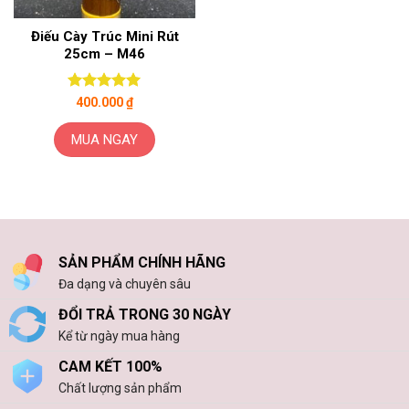
Điếu Cày Trúc Mini Rút
25cm – M46
Được xếp
400.000
₫
hạng
5
5
sao
MUA NGAY
SẢN PHẨM CHÍNH HÃNG
Đa dạng và chuyên sâu
ĐỔI TRẢ TRONG 30 NGÀY
Kể từ ngày mua hàng
CAM KẾT 100%
Chất lượng sản phẩm