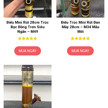
tùy
chọn
chọn
có
có
thể
thể
được
Điếu Mini Rút 28cm Trúc
Điếu Trúc Mini Rút Đan
được
chọn
Bọc Đồng Trơn Siêu
Mây 28cm – M34 Mẫu
chọn
trên
Ngắn – M49
Mới
trên
trang
trang
sản
sản
phẩm
Được xếp
Được xếp
hạng
5
5
hạng
5
5
phẩm
MUA NGAY
MUA NGAY
sao
sao