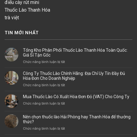
điếu cày rút mini
Thuốc Lào Thanh Hóa
trà việt
TIN MỚI NHẤT
Tổng Kho Phân Phối Thuốc Lào Thanh Hóa Toàn Quốc:
Giá Sỉ Tận Gốc
ở
Chức năng bình luận bị tắt
Tổng
Kho
Công Ty Thuốc Lào Chính Hãng: Địa Chỉ Uy Tín Đầy Đủ
Phân
Hóa Đơn Cho Doanh Nghiệp
Phối
ở
Chức năng bình luận bị tắt
Thuốc
Công
Lào
Ty
Mua Thuốc Lào Có Xuất Hóa Đơn Đỏ (VAT) Cho Công Ty
Thanh
Thuốc
Hóa
ở
Chức năng bình luận bị tắt
Lào
Toàn
Mua
Chính
Quốc:
Thuốc
Hãng:
Nên chọn thuốc lào Hải Phòng hay Thanh Hóa để thưởng
Giá
Lào
thức?
Địa
Sỉ
Có
Chỉ
ở
Chức năng bình luận bị tắt
Tận
Xuất
Uy
Nên
Gốc
Hóa
Tín