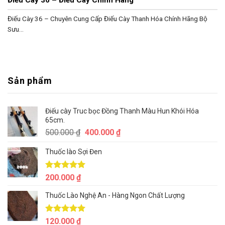
Điếu Cày 36 – Chuyên Cung Cấp Điếu Cày Thanh Hóa Chính Hãng Bộ
Sưu...
Sản phẩm
Điếu cày Truc bọc Đồng Thanh Màu Hun Khói Hóa
65cm.
Giá
Giá
500.000
₫
400.000
₫
gốc
hiện
Thuốc lào Sợi Đen
là:
tại
500.000 ₫.
là:
400.000 ₫.
Được xếp
200.000
₫
hạng
5.00
5 sao
Thuốc Lào Nghệ An - Hàng Ngon Chất Lượng
Được xếp
120.000
₫