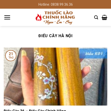
Chuyển
Hotline: 0838.99.36.36
đến
nội
dung
ĐIẾU CÀY HÀ NỘI
21
Th2
Điếu Cày 36 – Điếu Cày Chính Hãng