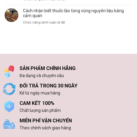
Uy
Nên
Gốc
Hóa
Tín
chọn
Cách nhận biết thuốc lào từng vùng nguyên liệu bằng
Đơn
Đầy
thuốc
cảm quan
Đỏ
Đủ
lào
(VAT)
ở
Chức năng bình luận bị tắt
Hóa
Hải
Cho
Cách
Đơn
Phòng
Công
nhận
Cho
hay
Ty
biết
Doanh
Thanh
thuốc
Nghiệp
Hóa
lào
để
từng
thưởng
vùng
thức?
nguyên
SẢN PHẨM CHÍNH HÃNG
liệu
bằng
Đa dạng và chuyên sâu
cảm
quan
ĐỔI TRẢ TRONG 30 NGÀY
Kể từ ngày mua hàng
CAM KẾT 100%
Chất lượng sản phẩm
MIỄN PHÍ VẬN CHUYỂN
Theo chính sách giao hàng