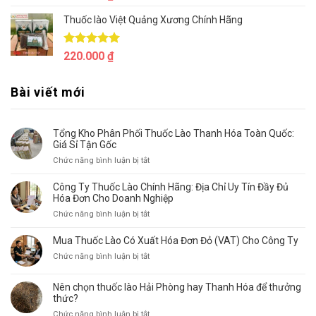
hạng
5.00
5 sao
Thuốc lào Việt Quảng Xương Chính Hãng
Được xếp
220.000
₫
hạng
5.00
5 sao
Bài viết mới
Tổng Kho Phân Phối Thuốc Lào Thanh Hóa Toàn Quốc:
Giá Sỉ Tận Gốc
ở
Chức năng bình luận bị tắt
Tổng
Kho
Công Ty Thuốc Lào Chính Hãng: Địa Chỉ Uy Tín Đầy Đủ
Phân
Hóa Đơn Cho Doanh Nghiệp
Phối
ở
Chức năng bình luận bị tắt
Thuốc
Công
Lào
Ty
Mua Thuốc Lào Có Xuất Hóa Đơn Đỏ (VAT) Cho Công Ty
Thanh
Thuốc
Hóa
ở
Chức năng bình luận bị tắt
Lào
Toàn
Mua
Chính
Quốc:
Thuốc
Hãng:
Nên chọn thuốc lào Hải Phòng hay Thanh Hóa để thưởng
Giá
Lào
thức?
Địa
Sỉ
Có
Chỉ
ở
Chức năng bình luận bị tắt
Tận
Xuất