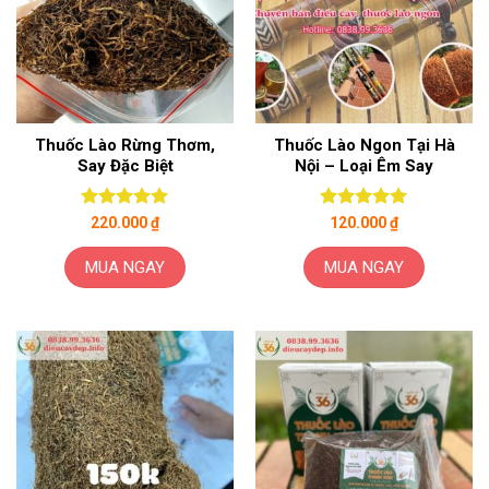
Thuốc Lào Rừng Thơm,
Thuốc Lào Ngon Tại Hà
Say Đặc Biệt
Nội – Loại Êm Say
Được xếp
Được xếp
220.000
₫
120.000
₫
hạng
5.00
hạng
5.00
5 sao
5 sao
MUA NGAY
MUA NGAY