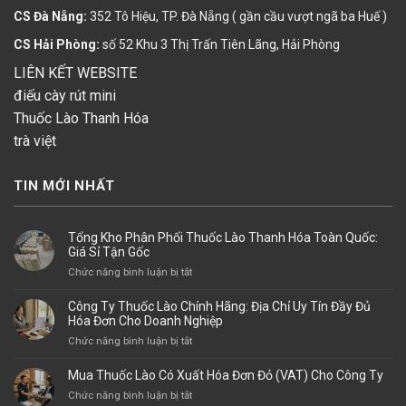
CS Đà Nẵng:
352 Tô Hiệu, TP. Đà Nẵng ( gần cầu vượt ngã ba Huế )
CS Hải Phòng:
số 52 Khu 3 Thị Trấn Tiên Lãng, Hải Phòng
LIÊN KẾT WEBSITE
điếu cày rút mini
Thuốc Lào Thanh Hóa
trà việt
TIN MỚI NHẤT
Tổng Kho Phân Phối Thuốc Lào Thanh Hóa Toàn Quốc:
Giá Sỉ Tận Gốc
ở
Chức năng bình luận bị tắt
Tổng
Kho
Công Ty Thuốc Lào Chính Hãng: Địa Chỉ Uy Tín Đầy Đủ
Phân
Hóa Đơn Cho Doanh Nghiệp
Phối
ở
Chức năng bình luận bị tắt
Thuốc
Công
Lào
Ty
Mua Thuốc Lào Có Xuất Hóa Đơn Đỏ (VAT) Cho Công Ty
Thanh
Thuốc
Hóa
ở
Chức năng bình luận bị tắt
Lào