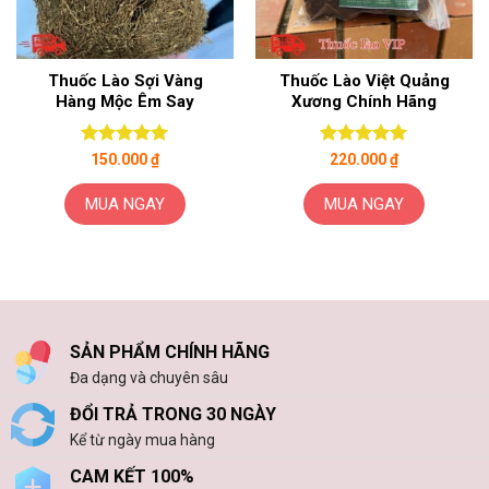
Thuốc Lào Sợi Vàng
Thuốc Lào Việt Quảng
Hàng Mộc Êm Say
Xương Chính Hãng
Được xếp
Được xếp
150.000
₫
220.000
₫
hạng
5.00
hạng
5.00
5 sao
5 sao
MUA NGAY
MUA NGAY
SẢN PHẨM CHÍNH HÃNG
Đa dạng và chuyên sâu
ĐỔI TRẢ TRONG 30 NGÀY
Kể từ ngày mua hàng
CAM KẾT 100%