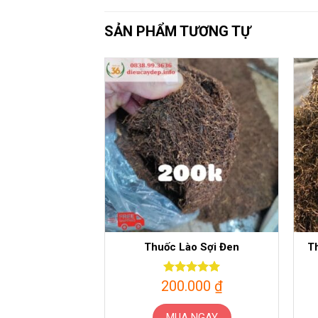
SẢN PHẨM TƯƠNG TỰ
Thuốc Lào Sợi Đen
T
200.000
Được xếp
₫
hạng
5.00
5 sao
MUA NGAY