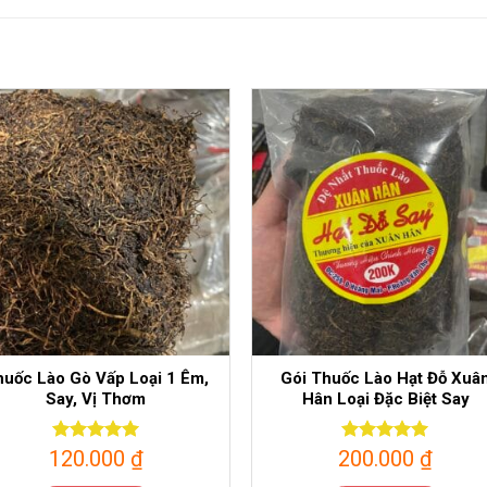
huốc Lào Gò Vấp Loại 1 Êm,
Gói Thuốc Lào Hạt Đỗ Xuâ
Say, Vị Thơm
Hân Loại Đặc Biệt Say
120.000
Được xếp
₫
200.000
Được xếp
₫
hạng
5
5
hạng
5
5