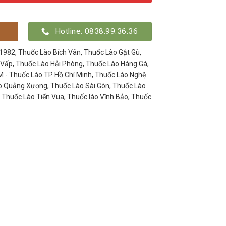
Hotline: 0838.99.36.36
 1982
,
Thuốc Lào Bích Vân
,
Thuốc Lào Gật Gù
,
 Vấp
,
Thuốc Lào Hải Phòng
,
Thuốc Lào Hàng Gà
,
 - Thuốc Lào TP Hồ Chí Minh
,
Thuốc Lào Nghệ
o Quảng Xương
,
Thuốc Lào Sài Gòn
,
Thuốc Lào
,
Thuốc Lào Tiến Vua
,
Thuốc lào Vĩnh Bảo
,
Thuốc