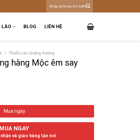
Tìm
kiếm:
 LÀO
BLOG
LIÊN HỆ
ào
/
Thuốc Lào Quảng Xương
àng hàng Mộc êm say
 êm say số lượng
Mua ngay
MUA NGAY
 nhận và giao hàng tận nơi