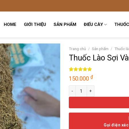
HOME
GIỚI THIỆU
SẢN PHẨM
ĐIẾU CÀY
THUỐC
Trang chủ
/
Sản phẩm
/
Thuốc l
Thuốc Lào Sợi V
5.00
1
trên 5
₫
150.000
dựa trên
đánh giá
Thuốc Lào Sợi Vàng hàng Mộc
Gọi điện xác