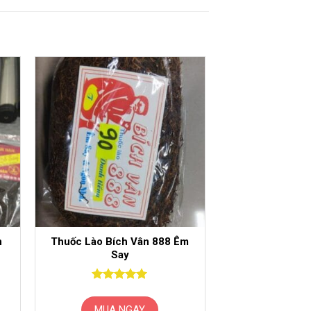
n
Thuốc Lào Bích Vân 888 Êm
Say
Được xếp
hạng
5.00
MUA NGAY