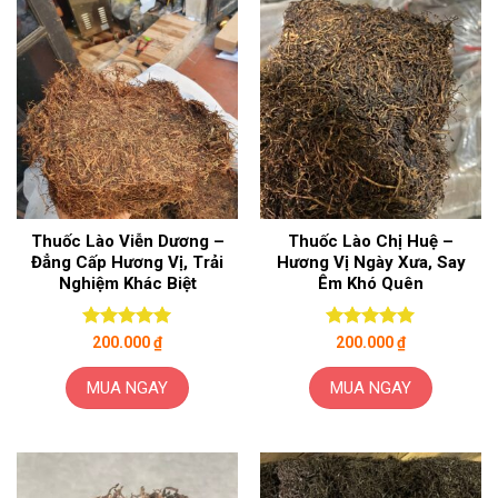
Thuốc Lào Viễn Dương –
Thuốc Lào Chị Huệ –
Đẳng Cấp Hương Vị, Trải
Hương Vị Ngày Xưa, Say
Nghiệm Khác Biệt
Êm Khó Quên
Được xếp
Được xếp
200.000
₫
200.000
₫
hạng
5
5
hạng
5
5
sao
sao
MUA NGAY
MUA NGAY