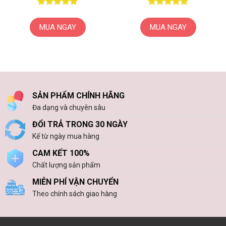
Được xếp
Được xếp
hạng
5
5
hạng
5
5
MUA NGAY
MUA NGAY
sao
sao
SẢN PHẨM CHÍNH HÃNG
Đa dạng và chuyên sâu
ĐỔI TRẢ TRONG 30 NGÀY
Kể từ ngày mua hàng
CAM KẾT 100%
Chất lượng sản phẩm
MIỄN PHÍ VẬN CHUYỂN
Theo chính sách giao hàng