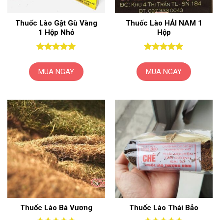
Thuốc Lào Gật Gù Vàng
Thuốc Lào HẢI NAM 1
1 Hộp Nhỏ
Hộp
Được xếp
Được xếp
hạng
5
5
hạng
5
5
MUA NGAY
MUA NGAY
sao
sao
Thuốc Lào Bá Vương
Thuốc Lào Thái Bảo