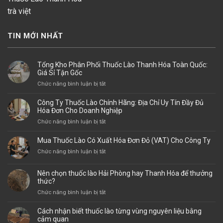
trà việt
TIN MỚI NHẤT
Tổng Kho Phân Phối Thuốc Lào Thanh Hóa Toàn Quốc:
Giá Sỉ Tận Gốc
ở
Chức năng bình luận bị tắt
Tổng
Kho
Công Ty Thuốc Lào Chính Hãng: Địa Chỉ Uy Tín Đầy Đủ
Phân
Hóa Đơn Cho Doanh Nghiệp
Phối
ở
Chức năng bình luận bị tắt
Thuốc
Công
Lào
Ty
Mua Thuốc Lào Có Xuất Hóa Đơn Đỏ (VAT) Cho Công Ty
Thanh
Thuốc
Hóa
ở
Chức năng bình luận bị tắt
Lào
Toàn
Mua
Chính
Quốc:
Thuốc
Hãng:
Nên chọn thuốc lào Hải Phòng hay Thanh Hóa để thưởng
Giá
Lào
thức?
Địa
Sỉ
Có
Chỉ
ở
Chức năng bình luận bị tắt
Tận
Xuất
Uy
Nên
Gốc
Hóa
Tín
chọn
Cách nhận biết thuốc lào từng vùng nguyên liệu bằng
Đơn
Đầy
thuốc
cảm quan
Đỏ
Đủ