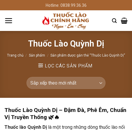
Chuyển
Hotline: 0838.99.36.36
đến
nội
dung
Thuốc Lào Quỳnh Dị
Trang chủ
/
Sản phẩm
/
Sản phẩm được gắn thẻ “Thuốc Lào Quỳnh Dị”
LỌC CÁC SẢN PHẨM
Thuốc Lào Quỳnh Dị – Đậm Đà, Phê Êm, Chuẩn
Vị Truyền Thống
🌿🔥
Thuốc lào Quỳnh Dị
là một trong những dòng thuốc lào nổi