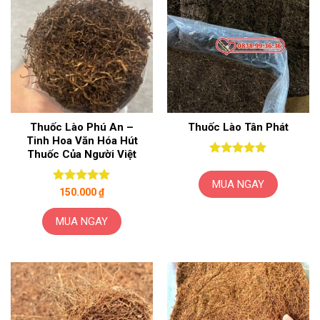
Thuốc Lào Phú An –
Thuốc Lào Tân Phát
Tinh Hoa Văn Hóa Hút
Thuốc Của Người Việt
Được xếp
hạng
5
5
MUA NGAY
sao
Được xếp
150.000
₫
hạng
5
5
sao
MUA NGAY