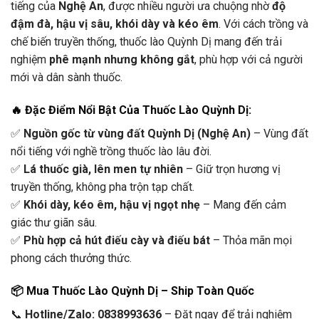
tiếng của
Nghệ An
, được nhiều người ưa chuộng nhờ
độ
đậm đà, hậu vị sâu, khói dày và kéo êm
. Với cách trồng và
chế biến truyền thống, thuốc lào Quỳnh Dị mang đến trải
nghiệm
phê mạnh nhưng không gắt
, phù hợp với cả người
mới và dân sành thuốc.
🔥
Đặc Điểm Nổi Bật Của Thuốc Lào Quỳnh Dị:
✅
Nguồn gốc từ vùng đất Quỳnh Dị (Nghệ An)
– Vùng đất
nổi tiếng với nghề trồng thuốc lào lâu đời.
✅
Lá thuốc già, lên men tự nhiên
– Giữ trọn hương vị
truyền thống, không pha trộn tạp chất.
✅
Khói dày, kéo êm, hậu vị ngọt nhẹ
– Mang đến cảm
giác thư giãn sâu.
✅
Phù hợp cả hút điếu cày và điếu bát
– Thỏa mãn mọi
phong cách thưởng thức.
📦
Mua Thuốc Lào Quỳnh Dị – Ship Toàn Quốc
📞
Hotline/Zalo: 0838993636
– Đặt ngay để trải nghiệm