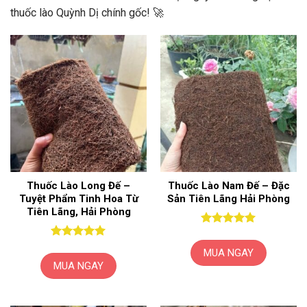
thuốc lào Quỳnh Dị chính gốc! 🚀
Thuốc Lào Long Đế –
Thuốc Lào Nam Đế – Đặc
Tuyệt Phẩm Tinh Hoa Từ
Sản Tiên Lãng Hải Phòng
Tiên Lãng, Hải Phòng
Được xếp
hạng
5
5
Được xếp
MUA NGAY
sao
hạng
5
5
MUA NGAY
sao