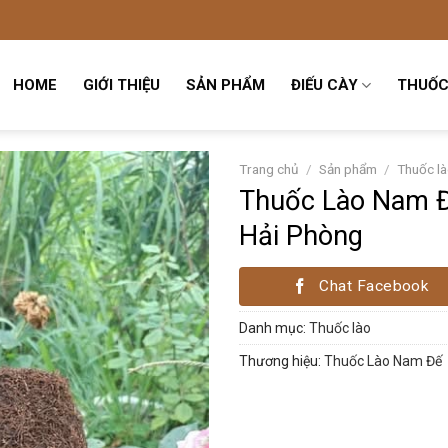
HOME
GIỚI THIỆU
SẢN PHẨM
ĐIẾU CÀY
THUỐC
Trang chủ
/
Sản phẩm
/
Thuốc l
Thuốc Lào Nam Đ
Hải Phòng
Chat Facebook
Danh mục:
Thuốc lào
Thương hiệu:
Thuốc Lào Nam Đế