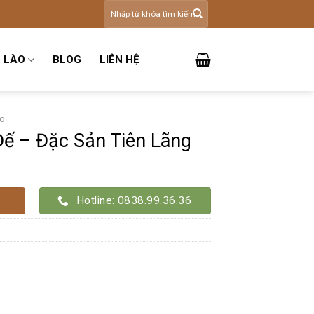
Tìm
kiếm:
 LÀO
BLOG
LIÊN HỆ
ào
ế – Đặc Sản Tiên Lãng
Hotline: 0838.99.36.36