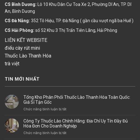
CS Bình Dương:
Lô 10 Khu Dân Cư Toa Xe 2, Phường Dĩ An, TP. Dĩ
An, Bình Dương
CS Đà Nẵng:
352 Tô Hiệu, TP. Đà Nẵng ( gần cầu vượt ngã ba Huế )
CS Hải Phòng:
số 52 Khu 3 Thị Trấn Tiên Lãng, Hải Phòng
LIÊN KẾT WEBSITE
điếu cày rút mini
Thuốc Lào Thanh Hóa
trà việt
TIN MỚI NHẤT
Tổng Kho Phân Phối Thuốc Lào Thanh Hóa Toàn Quốc:
Giá Sỉ Tận Gốc
ở
Chức năng bình luận bị tắt
Tổng
Kho
Công Ty Thuốc Lào Chính Hãng: Địa Chỉ Uy Tín Đầy Đủ
Phân
Hóa Đơn Cho Doanh Nghiệp
Phối
ở
Chức năng bình luận bị tắt
Thuốc
Công