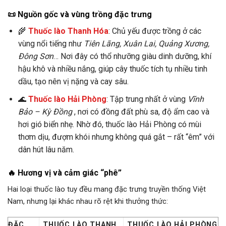
📜 Nguồn gốc và vùng trồng đặc trưng
🌾
Thuốc lào Thanh Hóa
: Chủ yếu được trồng ở các
vùng nổi tiếng như
Tiên Lãng, Xuân Lai, Quảng Xương,
Đông Sơn
… Nơi đây có thổ nhưỡng giàu dinh dưỡng, khí
hậu khô và nhiều nắng, giúp cây thuốc tích tụ nhiều tinh
dầu, tạo nên vị nặng và cay sâu.
🌊
Thuốc lào Hải Phòng
: Tập trung nhất ở vùng
Vĩnh
Bảo – Kỳ Đồng
, nơi có đồng đất phù sa, độ ẩm cao và
hơi gió biển nhẹ. Nhờ đó, thuốc lào Hải Phòng có mùi
thơm dịu, đượm khói nhưng không quá gắt – rất “êm” với
dân hút lâu năm.
🔥 Hương vị và cảm giác “phê”
Hai loại thuốc lào tuy đều mang đặc trưng truyền thống Việt
Nam, nhưng lại khác nhau rõ rệt khi thưởng thức:
ĐẶC
THUỐC LÀO THANH
THUỐC LÀO HẢI PHÒNG