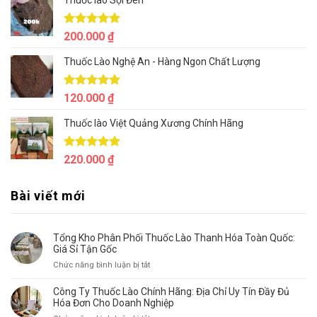
Thuốc lào Sợi Đen
là:
tại
500.000 ₫.
là:
400.000 ₫.
Được xếp
200.000
₫
hạng
5.00
5 sao
Thuốc Lào Nghệ An - Hàng Ngon Chất Lượng
Được xếp
120.000
₫
hạng
5.00
5 sao
Thuốc lào Việt Quảng Xương Chính Hãng
Được xếp
220.000
₫
hạng
5.00
5 sao
Bài viết mới
Tổng Kho Phân Phối Thuốc Lào Thanh Hóa Toàn Quốc:
Giá Sỉ Tận Gốc
ở
Chức năng bình luận bị tắt
Tổng
Kho
Công Ty Thuốc Lào Chính Hãng: Địa Chỉ Uy Tín Đầy Đủ
Phân
Hóa Đơn Cho Doanh Nghiệp
Phối