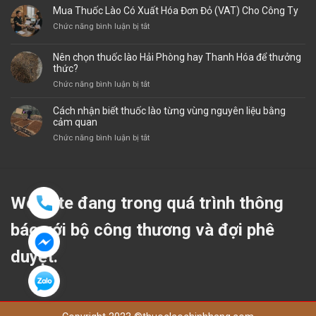
Lào
Ty
Mua Thuốc Lào Có Xuất Hóa Đơn Đỏ (VAT) Cho Công Ty
Thanh
Thuốc
Hóa
ở
Chức năng bình luận bị tắt
Lào
Toàn
Mua
Chính
Quốc:
Thuốc
Hãng:
Nên chọn thuốc lào Hải Phòng hay Thanh Hóa để thưởng
Giá
Lào
thức?
Địa
Sỉ
Có
Chỉ
ở
Chức năng bình luận bị tắt
Tận
Xuất
Uy
Nên
Gốc
Hóa
Tín
chọn
Cách nhận biết thuốc lào từng vùng nguyên liệu bằng
Đơn
Đầy
thuốc
cảm quan
Đỏ
Đủ
lào
(VAT)
ở
Chức năng bình luận bị tắt
Hóa
Hải
Cho
Cách
Đơn
Phòng
Công
nhận
Cho
hay
Ty
biết
Doanh
Thanh
thuốc
Nghiệp
Hóa
lào
Website đang trong quá trình thông
để
từng
thưởng
vùng
báo với bộ công thương và đợi phê
thức?
nguyên
liệu
duyệt.
bằng
cảm
quan