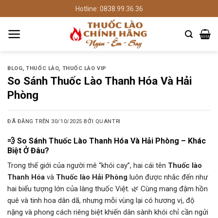
Chuyển
Hotline: 0838.99.36.36
đến
nội
dung
BLOG
,
THUỐC LÀO
,
THUỐC LÀO VIP
So Sánh Thuốc Lào Thanh Hóa Và Hải
Phòng
ĐÃ ĐĂNG TRÊN
30/10/2025
BỞI
QUANTRI
💨 So Sánh Thuốc Lào Thanh Hóa Và Hải Phòng – Khác
Biệt Ở Đâu?
Trong thế giới của người mê “khói cay”, hai cái tên
Thuốc lào
Thanh Hóa
và
Thuốc lào Hải Phòng
luôn được nhắc đến như
hai biểu tượng lớn của làng thuốc Việt. 🌿 Cùng mang đậm hồn
quê và tinh hoa dân dã, nhưng mỗi vùng lại có hương vị, độ
nặng và phong cách riêng biệt khiến dân sành khói chỉ cần ngửi