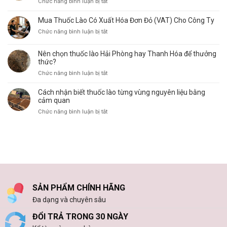
ở
Chức năng bình luận bị tắt
Thuốc
Công
Lào
Ty
Mua Thuốc Lào Có Xuất Hóa Đơn Đỏ (VAT) Cho Công Ty
Thanh
Thuốc
Hóa
ở
Chức năng bình luận bị tắt
Lào
Toàn
Mua
Chính
Quốc:
Thuốc
Hãng:
Nên chọn thuốc lào Hải Phòng hay Thanh Hóa để thưởng
Giá
Lào
thức?
Địa
Sỉ
Có
Chỉ
ở
Chức năng bình luận bị tắt
Tận
Xuất
Uy
Nên
Gốc
Hóa
Tín
chọn
Cách nhận biết thuốc lào từng vùng nguyên liệu bằng
Đơn
Đầy
thuốc
cảm quan
Đỏ
Đủ
lào
(VAT)
ở
Chức năng bình luận bị tắt
Hóa
Hải
Cho
Cách
Đơn
Phòng
Công
nhận
Cho
hay
Ty
biết
Doanh
Thanh
thuốc
Nghiệp
Hóa
lào
để
từng
thưởng
vùng
thức?
nguyên
SẢN PHẨM CHÍNH HÃNG
liệu
bằng
Đa dạng và chuyên sâu
cảm
quan
ĐỔI TRẢ TRONG 30 NGÀY