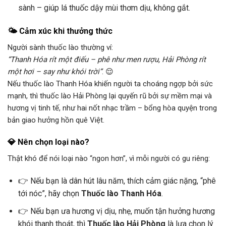
sành – giúp lá thuốc dậy mùi thơm dịu, không gắt.
🌤️ Cảm xúc khi thưởng thức
Người sành thuốc lào thường ví:
“Thanh Hóa rít một điếu – phê như men rượu, Hải Phòng rít
một hơi – say như khói trời”
. 😌
Nếu thuốc lào Thanh Hóa khiến người ta choáng ngợp bởi sức
mạnh, thì thuốc lào Hải Phòng lại quyến rũ bởi sự mềm mại và
hương vị tinh tế, như hai nốt nhạc trầm – bổng hòa quyện trong
bản giao hưởng hồn quê Việt.
💎 Nên chọn loại nào?
Thật khó để nói loại nào “ngon hơn”, vì mỗi người có gu riêng:
👉 Nếu bạn là dân hút lâu năm, thích cảm giác nặng, “phê
tới nóc”, hãy chọn
Thuốc lào Thanh Hóa
.
👉 Nếu bạn ưa hương vị dịu, nhẹ, muốn tận hưởng hương
khói thanh thoát, thì
Thuốc lào Hải Phòng
là lựa chọn lý