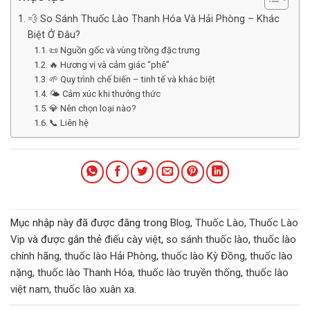
💨 So Sánh Thuốc Lào Thanh Hóa Và Hải Phòng – Khác
Biệt Ở Đâu?
📜 Nguồn gốc và vùng trồng đặc trưng
🔥 Hương vị và cảm giác “phê”
🌱 Quy trình chế biến – tinh tế và khác biệt
🌤️ Cảm xúc khi thưởng thức
💎 Nên chọn loại nào?
📞 Liên hệ
Mục nhập này đã được đăng trong
Blog
,
Thuốc Lào
,
Thuốc Lào
Vip
và được gắn thẻ
điếu cày việt
,
so sánh thuốc lào
,
thuốc lào
chính hãng
,
thuốc lào Hải Phòng
,
thuốc lào Kỳ Đồng
,
thuốc lào
nặng
,
thuốc lào Thanh Hóa
,
thuốc lào truyền thống
,
thuốc lào
việt nam
,
thuốc lào xuân xa
.