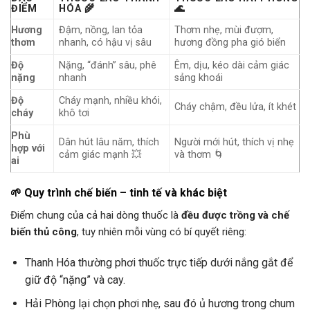
ĐIỂM
HÓA 🌾
🌊
Hương
Đậm, nồng, lan tỏa
Thơm nhẹ, mùi đượm,
thơm
nhanh, có hậu vị sâu
hương đồng pha gió biển
Độ
Nặng, “đánh” sâu, phê
Êm, dịu, kéo dài cảm giác
nặng
nhanh
sảng khoái
Độ
Cháy mạnh, nhiều khói,
Cháy chậm, đều lửa, ít khét
cháy
khô tơi
Phù
Dân hút lâu năm, thích
Người mới hút, thích vị nhẹ
hợp với
cảm giác mạnh 💥
và thơm 🌀
ai
🌱 Quy trình chế biến – tinh tế và khác biệt
Điểm chung của cả hai dòng thuốc là
đều được trồng và chế
biến thủ công
, tuy nhiên mỗi vùng có bí quyết riêng:
Thanh Hóa thường phơi thuốc trực tiếp dưới nắng gắt để
giữ độ “nặng” và cay.
Hải Phòng lại chọn phơi nhẹ, sau đó ủ hương trong chum