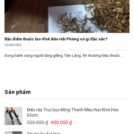
Đặc điểm thuốc lào Vĩnh Bảo Hải Phòng có gì đặc sắc?
23/06/2026
Song hành cùng người láng giềng Tiên Lãng, thì thương hiệu thuốc...
Sản phẩm
Điếu cày Truc bọc Đồng Thanh Màu Hun Khói Hóa
65cm.
Giá
Giá
500.000
₫
400.000
₫
gốc
hiện