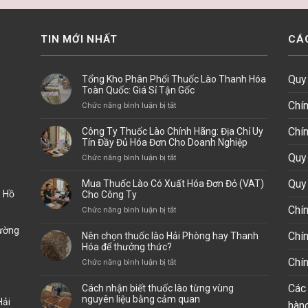
TIN MỚI NHẤT
CÁ
Quy 
Tổng Kho Phân Phối Thuốc Lào Thanh Hóa
Toàn Quốc: Giá Sỉ Tận Gốc
Chí
ở
Chức năng bình luận bị tắt
Tổng
Kho
Chín
Công Ty Thuốc Lào Chính Hãng: Địa Chỉ Uy
Phân
Tín Đầy Đủ Hóa Đơn Cho Doanh Nghiệp
Phối
Quy 
ở
Chức năng bình luận bị tắt
Thuốc
Công
Lào
Ty
Quy 
Mua Thuốc Lào Có Xuất Hóa Đơn Đỏ (VAT)
Thanh
Thuốc
. Hồ
Cho Công Ty
Hóa
Lào
Chín
ở
Chức năng bình luận bị tắt
Toàn
Chính
Mua
Quốc:
Hãng:
hường
Thuốc
Giá
Chí
Nên chọn thuốc lào Hải Phòng hay Thanh
Địa
Lào
Sỉ
Hóa để thưởng thức?
Chỉ
Có
Tận
Chí
ở
Chức năng bình luận bị tắt
Uy
Xuất
Gốc
Nên
Tín
Hóa
chọn
Đầy
Các 
Cách nhận biết thuốc lào từng vùng
Đơn
thuốc
Đủ
nguyên liệu bằng cảm quan
Hải
Đỏ
hàng