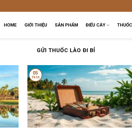
HOME
GIỚI THIỆU
SẢN PHẨM
ĐIẾU CÀY
THUỐC
GỬI THUỐC LÀO ĐI BỈ
05
Th10