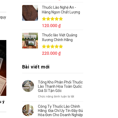
hạng
5.00
5 sao
Thuốc Lào Nghệ An -
Hàng Ngon Chất Lượng
 quy
Được xếp
120.000
₫
hạng
5.00
5 sao
Thuốc lào Việt Quảng
Xương Chính Hãng
Được xếp
220.000
₫
hạng
5.00
5 sao
Bài viết mới
Tổng Kho Phân Phối Thuốc
Lào Thanh Hóa Toàn Quốc:
Giá Sỉ Tận Gốc
ở
Chức năng bình luận bị tắt
Tổng
u ý
Kho
Công Ty Thuốc Lào Chính
Phân
Hãng: Địa Chỉ Uy Tín Đầy Đủ
Phối
Hóa Đơn Cho Doanh Nghiệp