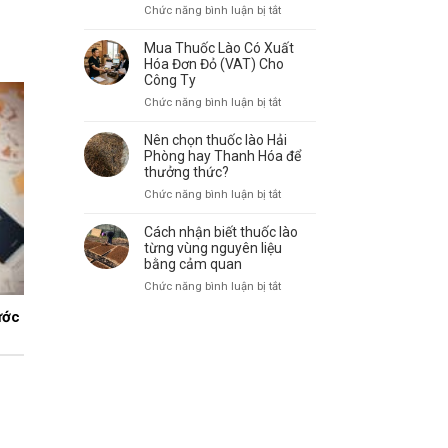
Thuốc
ở
Chức năng bình luận bị tắt
Lào
Công
Thanh
Ty
Mua Thuốc Lào Có Xuất
Hóa
Thuốc
Hóa Đơn Đỏ (VAT) Cho
Toàn
Lào
Công Ty
Quốc:
Chính
ở
Chức năng bình luận bị tắt
Giá
Hãng:
Mua
Sỉ
Địa
Thuốc
Nên chọn thuốc lào Hải
Tận
Chỉ
Lào
Phòng hay Thanh Hóa để
Gốc
Uy
Có
thưởng thức?
Tín
Xuất
ở
Chức năng bình luận bị tắt
Đầy
Hóa
Nên
Đủ
Đơn
chọn
Cách nhận biết thuốc lào
Hóa
Đỏ
thuốc
từng vùng nguyên liệu
Đơn
(VAT)
lào
bằng cảm quan
Cho
Cho
Hải
Doanh
ở
Chức năng bình luận bị tắt
Công
Phòng
Nghiệp
Cách
Ty
hay
ước
nhận
Thanh
biết
Hóa
thuốc
để
lào
thưởng
từng
thức?
vùng
nguyên
liệu