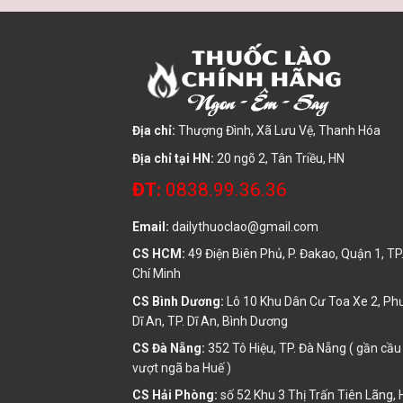
Địa chỉ:
Thượng Đình, Xã Lưu Vệ, Thanh Hóa
Địa chỉ tại HN:
20 ngõ 2, Tân Triều, HN
ĐT:
0838.99.36.36
Email:
dailythuoclao@gmail.com
CS HCM:
49 Điện Biên Phủ, P. Đakao, Quận 1, TP
Chí Minh
CS Bình Dương:
Lô 10 Khu Dân Cư Toa Xe 2, P
Dĩ An, TP. Dĩ An, Bình Dương
CS Đà Nẵng:
352 Tô Hiệu, TP. Đà Nẵng ( gần cầu
vượt ngã ba Huế )
CS Hải Phòng:
số 52 Khu 3 Thị Trấn Tiên Lãng, 