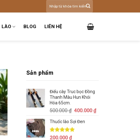
Tìm
kiếm:
 LÀO
BLOG
LIÊN HỆ
Sản phẩm
Điếu cày Truc bọc Đồng
Thanh Màu Hun Khói
Hóa 65cm.
Giá
Giá
500.000
₫
400.000
₫
gốc
hiện
Thuốc lào Sợi Đen
là:
tại
500.000 ₫.
là:
400.000 ₫.
Được xếp
200.000
₫