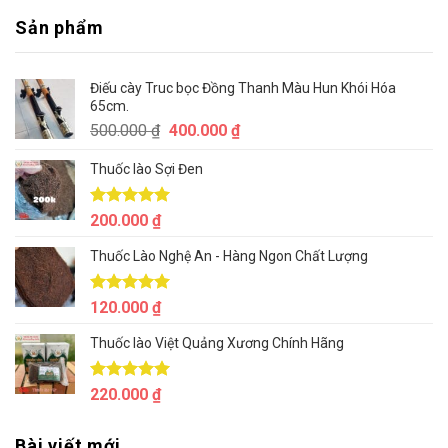
Sản phẩm
Điếu cày Truc bọc Đồng Thanh Màu Hun Khói Hóa
65cm.
Giá
Giá
500.000
₫
400.000
₫
gốc
hiện
Thuốc lào Sợi Đen
là:
tại
500.000 ₫.
là:
400.000 ₫.
Được xếp
200.000
₫
hạng
5.00
5 sao
Thuốc Lào Nghệ An - Hàng Ngon Chất Lượng
Được xếp
120.000
₫
hạng
5.00
5 sao
Thuốc lào Việt Quảng Xương Chính Hãng
Được xếp
220.000
₫
hạng
5.00
5 sao
Bài viết mới