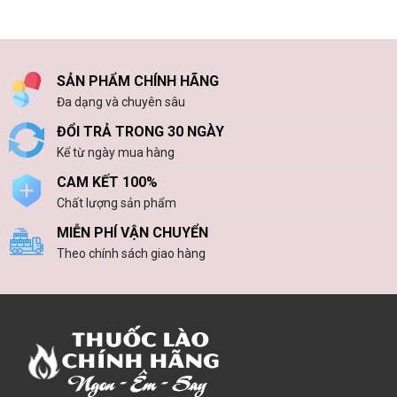
Thanh
thuốc
Nghiệp
Hóa
lào
để
từng
thưởng
vùng
thức?
nguyên
SẢN PHẨM CHÍNH HÃNG
liệu
bằng
Đa dạng và chuyên sâu
cảm
quan
ĐỔI TRẢ TRONG 30 NGÀY
Kể từ ngày mua hàng
CAM KẾT 100%
Chất lượng sản phẩm
MIỄN PHÍ VẬN CHUYỂN
Theo chính sách giao hàng