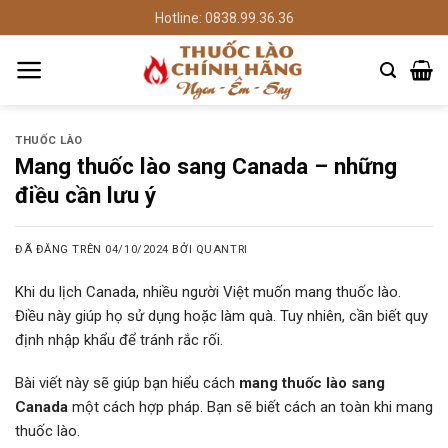
Chuyển
Hotline: 0838.99.36.36
đến
nội
dung
THUỐC LÀO
Mang thuốc lào sang Canada – những
điều cần lưu ý
ĐÃ ĐĂNG TRÊN
04/10/2024
BỞI
QUANTRI
Khi du lịch Canada, nhiều người Việt muốn mang thuốc lào.
Điều này giúp họ sử dụng hoặc làm quà. Tuy nhiên, cần biết quy
định nhập khẩu để tránh rắc rối.
Bài viết này sẽ giúp bạn hiểu cách
mang thuốc lào sang
Canada
một cách hợp pháp. Bạn sẽ biết cách an toàn khi mang
thuốc lào.