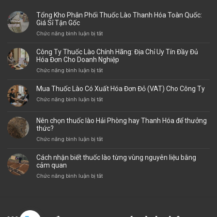
Tổng Kho Phân Phối Thuốc Lào Thanh Hóa Toàn Quốc:
Giá Sỉ Tận Gốc
ở
Chức năng bình luận bị tắt
Tổng
Kho
Công Ty Thuốc Lào Chính Hãng: Địa Chỉ Uy Tín Đầy Đủ
Phân
Hóa Đơn Cho Doanh Nghiệp
Phối
ở
Chức năng bình luận bị tắt
Thuốc
Công
Lào
Ty
Mua Thuốc Lào Có Xuất Hóa Đơn Đỏ (VAT) Cho Công Ty
Thanh
Thuốc
Hóa
ở
Chức năng bình luận bị tắt
Lào
Toàn
Mua
Chính
Quốc:
Thuốc
Hãng:
Nên chọn thuốc lào Hải Phòng hay Thanh Hóa để thưởng
Giá
Lào
thức?
Địa
Sỉ
Có
Chỉ
ở
Chức năng bình luận bị tắt
Tận
Xuất
Uy
Nên
Gốc
Hóa
Tín
chọn
Cách nhận biết thuốc lào từng vùng nguyên liệu bằng
Đơn
Đầy
thuốc
cảm quan
Đỏ
Đủ
lào
(VAT)
ở
Chức năng bình luận bị tắt
Hóa
Hải
Cho
Cách
Đơn
Phòng
Công
nhận
Cho
hay
Ty
biết
Doanh
Thanh
thuốc
Nghiệp
Hóa
lào