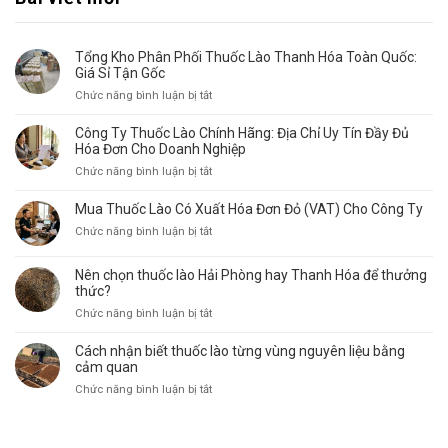
Tổng Kho Phân Phối Thuốc Lào Thanh Hóa Toàn Quốc:
Giá Sỉ Tận Gốc
ở
Chức năng bình luận bị tắt
Tổng
Kho
Công Ty Thuốc Lào Chính Hãng: Địa Chỉ Uy Tín Đầy Đủ
Phân
Hóa Đơn Cho Doanh Nghiệp
Phối
ở
Chức năng bình luận bị tắt
Thuốc
Công
Lào
Ty
Mua Thuốc Lào Có Xuất Hóa Đơn Đỏ (VAT) Cho Công Ty
Thanh
Thuốc
Hóa
ở
Chức năng bình luận bị tắt
Lào
Toàn
Mua
Chính
Quốc:
Thuốc
Hãng:
Nên chọn thuốc lào Hải Phòng hay Thanh Hóa để thưởng
Giá
Lào
thức?
Địa
Sỉ
Có
Chỉ
ở
Chức năng bình luận bị tắt
Tận
Xuất
Uy
Nên
Gốc
Hóa
Tín
chọn
Cách nhận biết thuốc lào từng vùng nguyên liệu bằng
Đơn
Đầy
thuốc
cảm quan
Đỏ
Đủ
lào
(VAT)
ở
Chức năng bình luận bị tắt
Hóa
Hải
Cho
Cách
Đơn
Phòng
Công
nhận
Cho
hay
Ty
biết
Doanh