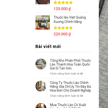
Được xếp
120.000
₫
hạng
5.00
5 sao
Thuốc lào Việt Quảng
Xương Chính Hãng
Được xếp
220.000
₫
hạng
5.00
5 sao
Bài viết mới
Tổng Kho Phân Phối Thuốc
Lào Thanh Hóa Toàn Quốc:
Giá Sỉ Tận Gốc
ở
Chức năng bình luận bị tắt
Tổng
Kho
Công Ty Thuốc Lào Chính
Phân
Hãng: Địa Chỉ Uy Tín Đầy Đủ
Phối
Hóa Đơn Cho Doanh Nghiệp
Thuốc
ở
Chức năng bình luận bị tắt
Lào
Công
Thanh
Ty
Mua Thuốc Lào Có Xuất
Hóa
Thuốc