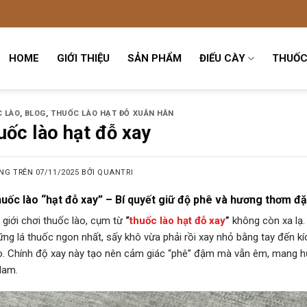
HOME
GIỚI THIỆU
SẢN PHẨM
ĐIẾU CÀY
THUỐC
 LÀO
,
BLOG
,
THUỐC LÀO HẠT ĐỖ XUÂN HÂN
uốc lào hạt đỗ xay
NG TRÊN
07/11/2025
BỞI
QUANTRI
uốc lào “hạt đỗ xay” – Bí quyết giữ độ phê và hương thơm đ
 giới chơi thuốc lào, cụm từ
“
thuốc lào hạt đỗ xay
”
không còn xa lạ.
ững lá thuốc ngon nhất, sấy khô vừa phải rồi xay nhỏ bằng tay đến k
o. Chính độ xay này tạo nên cảm giác “phê” đậm mà vẫn êm, mang hươ
Nam.