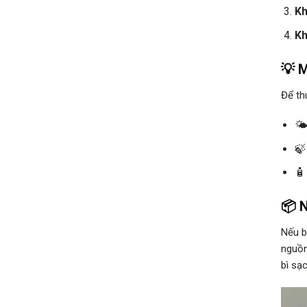
Kh
Kh
💡 M
Để th
🌤
🍃
🧴
📦 N
Nếu b
nguồn
bì sạ