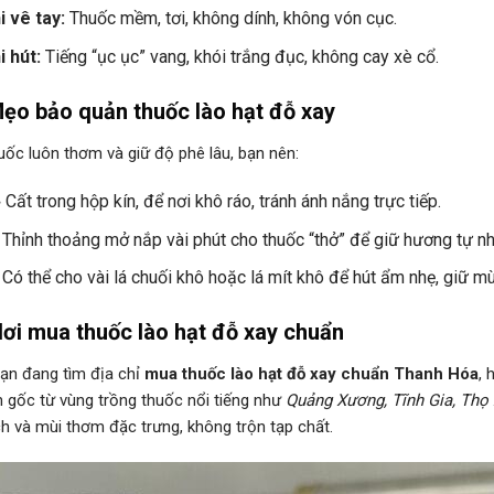
i vê tay:
Thuốc mềm, tơi, không dính, không vón cục.
i hút:
Tiếng “ục ục” vang, khói trắng đục, không cay xè cổ.
ẹo bảo quản thuốc lào hạt đỗ xay
uốc luôn thơm và giữ độ phê lâu, bạn nên:
 Cất trong hộp kín, để nơi khô ráo, tránh ánh nắng trực tiếp.
 Thỉnh thoảng mở nắp vài phút cho thuốc “thở” để giữ hương tự nh
 Có thể cho vài lá chuối khô hoặc lá mít khô để hút ẩm nhẹ, giữ mù
ơi mua thuốc lào hạt đỗ xay chuẩn
ạn đang tìm địa chỉ
mua thuốc lào hạt đỗ xay chuẩn Thanh Hóa
, 
 gốc từ vùng trồng thuốc nổi tiếng như
Quảng Xương, Tĩnh Gia, Thọ
ch và mùi thơm đặc trưng, không trộn tạp chất.