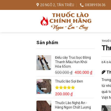
Chuyển
20 NGÕ 2, TÂN TRIỀU
0838993636
đến
nội
dung
THUỐC
Sản phẩm
Th
Điếu cày Truc bọc Đồng
Thanh Màu Hun Khói
ĐÃ ĐĂ
Hóa 65cm.
Giá
Giá
🌾 Th
500.000
₫
400.000
₫
gốc
hiện
Trong
Thuốc lào Sợi Đen
là:
tại
từ nh
500.000 ₫.
là:
quá t
400.000 ₫.
Được xếp
200.000
₫
hạng
5.00
Việt 
5 sao
Thuốc Lào Nghệ An -
Hàng Ngon Chất Lượng