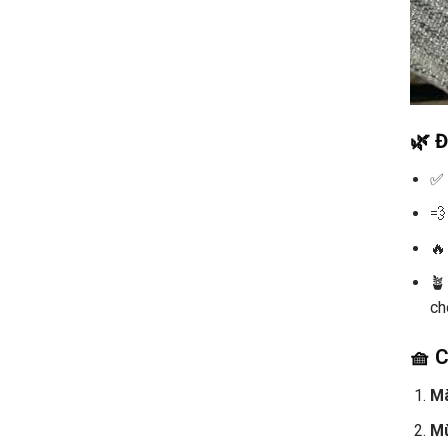
🌿 Đ



ch
🧺 C
Mà
Mù