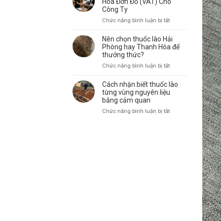
Hóa Đơn Đỏ (VAT) Cho
Toàn
Lào
Công Ty
Quốc:
Chính
ở
Chức năng bình luận bị tắt
Giá
Hãng:
Mua
Sỉ
Địa
Thuốc
Nên chọn thuốc lào Hải
Tận
Chỉ
Lào
Phòng hay Thanh Hóa để
Gốc
Uy
Có
thưởng thức?
Tín
Xuất
ở
Chức năng bình luận bị tắt
Đầy
Hóa
Nên
Đủ
Đơn
chọn
Cách nhận biết thuốc lào
Hóa
Đỏ
thuốc
từng vùng nguyên liệu
Đơn
(VAT)
lào
bằng cảm quan
Cho
Cho
Hải
Doanh
ở
Chức năng bình luận bị tắt
Công
Phòng
Nghiệp
Cách
Ty
hay
nhận
Thanh
biết
Hóa
thuốc
để
lào
thưởng
từng
thức?
vùng
nguyên
liệu
bằng
cảm
quan