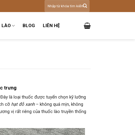
Tìm
kiếm:
 LÀO
BLOG
LIÊN HỆ
ặc trưng
 Đây là loại thuốc được tuyển chọn kỹ lưỡng
ích cỡ
hạt đỗ xanh
– không quá mịn, không
ng vị rất riêng của thuốc lào truyền thống