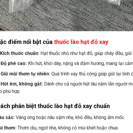
ặc điểm nổi bật của
thuốc lào hạt đỗ xay
✅
Kích thước chuẩn:
Hạt thuốc nhỏ như hạt đỗ, giúp cháy đều, giữ 

Độ phê cao:
Khi hút, khói dày, nặng và đậm hương, mang lại cảm 

Giữ mùi thơm tự nhiên:
Quá trình xay thủ công giúp giữ lại tinh 

Hút êm, không gắt:
Dành cho cả người hút lâu năm lẫn người mới
o phù hợp.
ách phân biệt thuốc lào hạt đỗ xay chuẩn
u sắc:
Vàng óng hoặc nâu sậm nhẹ, khô đều, không ẩm mốc.
i thơm:
Thơm dịu, ngọt nhẹ, không có mùi khét hoặc chua.