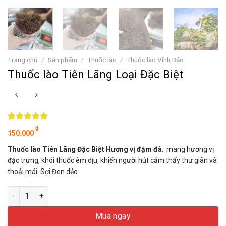
Trang chủ
/
Sản phẩm
/
Thuốc lào
/
Thuốc lào Vĩnh Bảo
Thuốc lào Tiên Lãng Loại Đặc Biệt
5.00
1
trên 5
₫
150.000
dựa trên
đánh giá
Thuốc lào Tiên Lãng Đặc Biệt Hương vị đậm đà
: mang hương vị
đặc trưng, khói thuốc êm dịu, khiến người hút cảm thấy thư giãn và
thoải mái. Sợi Đen dẻo
Thuốc lào Tiên Lãng Loại Đặc Biệt số lượng
Mua ngay