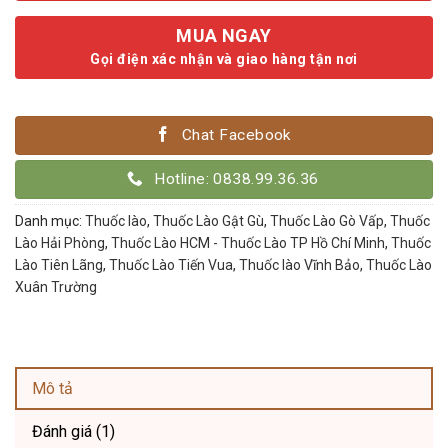
MUA NGAY
Gọi điện xác nhận và giao hàng tận nơi
Chat Facebook
Hotline: 0838.99.36.36
Danh mục:
Thuốc lào
,
Thuốc Lào Gật Gù
,
Thuốc Lào Gò Vấp
,
Thuốc
Lào Hải Phòng
,
Thuốc Lào HCM - Thuốc Lào TP Hồ Chí Minh
,
Thuốc
Lào Tiên Lãng
,
Thuốc Lào Tiến Vua
,
Thuốc lào Vĩnh Bảo
,
Thuốc Lào
Xuân Trường
Mô tả
Đánh giá (1)