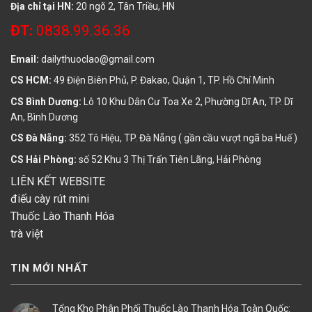
Địa chỉ tại HN:
20 ngõ 2, Tân Triều, HN
ĐT:
0838.99.36.36
Email:
dailythuoclao@gmail.com
CS HCM:
49 Điện Biên Phủ, P. Đakao, Quận 1, TP. Hồ Chí Minh
CS Bình Dương:
Lô 10 Khu Dân Cư Toa Xe 2, Phường Dĩ An, TP. Dĩ
An, Bình Dương
CS Đà Nẵng:
352 Tô Hiệu, TP. Đà Nẵng ( gần cầu vượt ngã ba Huế )
CS Hải Phòng:
số 52 Khu 3 Thị Trấn Tiên Lãng, Hải Phòng
LIÊN KẾT WEBSITE
điếu cày rút mini
Thuốc Lào Thanh Hóa
trà việt
TIN MỚI NHẤT
Tổng Kho Phân Phối Thuốc Lào Thanh Hóa Toàn Quốc: