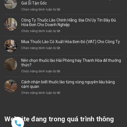
Giá Sỉ Tận Gốc
ở
Chức năng bình luận bị tắt
Tổng
Kho
Công Ty Thuốc Lào Chính Hãng: Địa Chỉ Uy Tín Đầy Đủ
Phân
Hóa Đơn Cho Doanh Nghiệp
Phối
ở
Chức năng bình luận bị tắt
Thuốc
Công
Lào
Ty
Mua Thuốc Lào Có Xuất Hóa Đơn Đỏ (VAT) Cho Công Ty
Thanh
Thuốc
Hóa
ở
Chức năng bình luận bị tắt
Lào
Toàn
Mua
Chính
Quốc:
Thuốc
Hãng:
Nên chọn thuốc lào Hải Phòng hay Thanh Hóa để thưởng
Giá
Lào
thức?
Địa
Sỉ
Có
Chỉ
ở
Chức năng bình luận bị tắt
Tận
Xuất
Uy
Nên
Gốc
Hóa
Tín
chọn
Cách nhận biết thuốc lào từng vùng nguyên liệu bằng
Đơn
Đầy
thuốc
cảm quan
Đỏ
Đủ
lào
(VAT)
ở
Chức năng bình luận bị tắt
Hóa
Hải
Cho
Cách
Đơn
Phòng
Công
nhận
Cho
hay
Ty
biết
Doanh
Thanh
thuốc
Nghiệp
Hóa
lào
Website đang trong quá trình thông
để
từng
thưởng
vùng