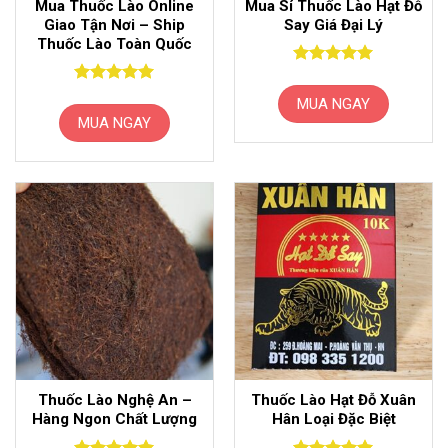
Mua Thuốc Lào Online
Mua Sỉ Thuốc Lào Hạt Đỗ
Giao Tận Nơi – Ship
Say Giá Đại Lý
Thuốc Lào Toàn Quốc
Được xếp
hạng
5
5
Được xếp
MUA NGAY
sao
hạng
5.00
MUA NGAY
5 sao
Thuốc Lào Nghệ An –
Thuốc Lào Hạt Đỗ Xuân
Hàng Ngon Chất Lượng
Hân Loại Đặc Biệt